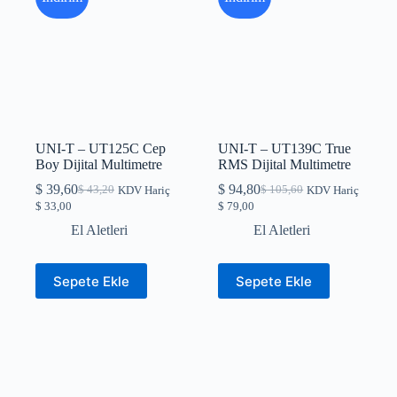
UNI-T – UT125C Cep
UNI-T – UT139C True
Boy Dijital Multimetre
RMS Dijital Multimetre
$
39,60
$
94,80
$
43,20
$
105,60
KDV Hariç
KDV Hariç
Orijinal
Şu
Orijinal
Şu
$
33,00
$
79,00
fiyat:
andaki
fiyat:
andaki
$ 43,20.
fiyat:
$ 105,60.
fiyat:
El Aletleri
El Aletleri
$ 39,60.
$ 94,80.
Sepete Ekle
Sepete Ekle