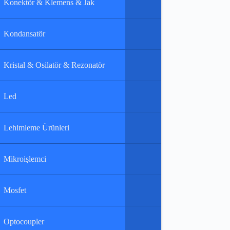
Konektör & Klemens & Jak
Kondansatör
Kristal & Osilatör & Rezonatör
Led
Lehimleme Ürünleri
Mikroişlemci
Mosfet
Optocoupler