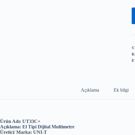
S
K
E
Açıklama
Ek bilgi
Ürün Adı: UT33C+
Açıklama: El Tipi Dijital Multimetre
Üretici/ Marka: UNI-T