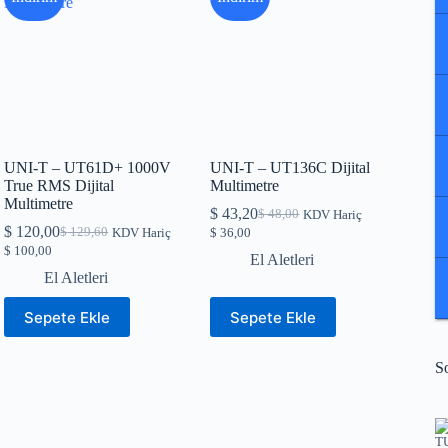
UNI-T – UT61D+ 1000V
UNI-T – UT136C Dijital
True RMS Dijital
Multimetre
Multimetre
$
43,20
$
48,00
KDV Hariç
Orijinal
Şu
$
120,00
$
129,60
KDV Hariç
$
36,00
Orijinal
Şu
fiyat:
andaki
$
100,00
fiyat:
andaki
$ 48,00.
fiyat:
El Aletleri
$ 129,60.
fiyat:
$ 43,20.
El Aletleri
$ 120,00.
Sepete Ekle
Sepete Ekle
S
TU