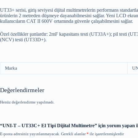
UT33+ serisi, giriş seviyesi dijital multimetrelerin performans standartl
ürünlerin 2 metreden düşmeye dayanabilmesini sağlar. Yeni LCD ekran dü
kullanıcıların CAT II 600V ortamında güvenle çalışabilmesini sağlar.
Özel özellikler şunlardır: 2mF kapasitans testi (UT33A+); pil testi (
(NCV) testi (UT33D+).
Marka
UN
Değerlendirmeler
Henüz değerlendirme yapılmadı.
“UNI-T – UT33C+ El Tipi Dijital Multimetre” için yorum yapan ilk
E-posta adresiniz yayınlanmayacak.
Gerekli alanlar
*
ile işaretlenmişlerdir