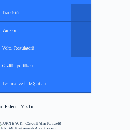
Transistör
Varistör
Voltaj Regülatörü
Gizlilik politikası
Teslimat ve İade Şartları
on Eklenen Yazılar
RN BACK – Güvenli Alan Kontrolü