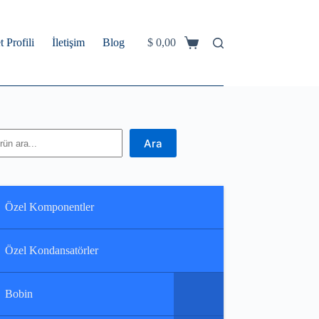
t Profili
İletişim
Blog
$
0,00
Shopping
cart
ra
Ara
Özel Komponentler
Özel Kondansatörler
Bobin