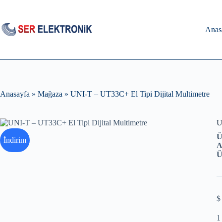
Skip
to
content
Anas
Anasayfa
»
Mağaza
»
UNI-T – UT33C+ El Tipi Dijital Multimetre
U
Ü
İndirim
A
Ü
$
1