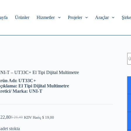
ayfa
Ürünler
Hizmetler
Projeler
Araçlar
Şirke
A
NI-T – UT33C+ El Tipi Dijital Multimetre
rün Adı: UT33C+
çıklama: El Tipi Dijital Multimetre
retici/ Marka: UNI-T
22,80
$
26,40
KDV Hariç
$
19,00
Orijinal
Şu
fiyat:
andaki
 adet stokta
$ 26,40.
fiyat: