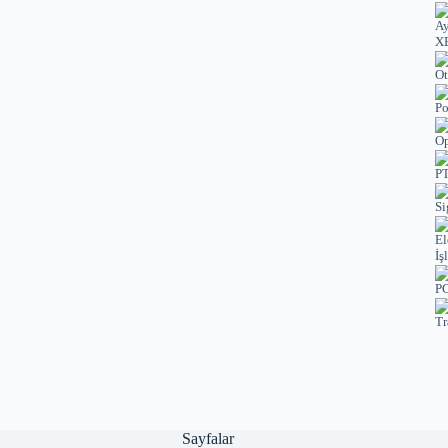
XE
Ot
Po
Op
PT
Si
El
İş
PC
Tr
Sayfalar