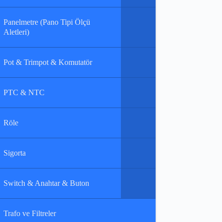
Panelmetre (Pano Tipi Ölçü
Aletleri)
Pot & Trimpot & Komutatör
PTC & NTC
Röle
Sigorta
Switch & Anahtar & Buton
Trafo ve Filtreler