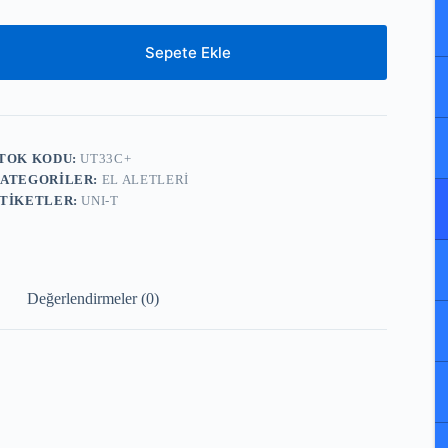
$ 22,80.
Sepete Ekle
TOK KODU:
UT33C+
ATEGORILER:
EL ALETLERI
TIKETLER:
UNI-T
Değerlendirmeler (0)