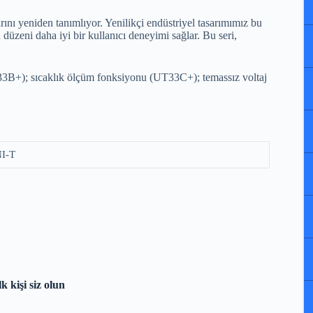
arını yeniden tanımlıyor. Yenilikçi endüstriyel tasarımımız bu
zeni daha iyi bir kullanıcı deneyimi sağlar. Bu seri,
UT33B+); sıcaklık ölçüm fonksiyonu (UT33C+); temassız voltaj
I-T
 kişi siz olun