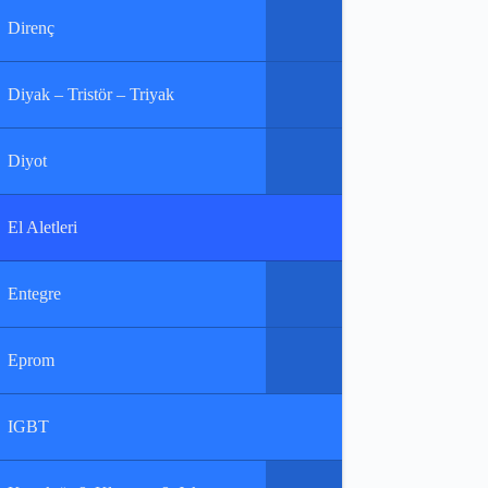
Direnç
Diyak – Tristör – Triyak
Diyot
El Aletleri
Entegre
Eprom
IGBT