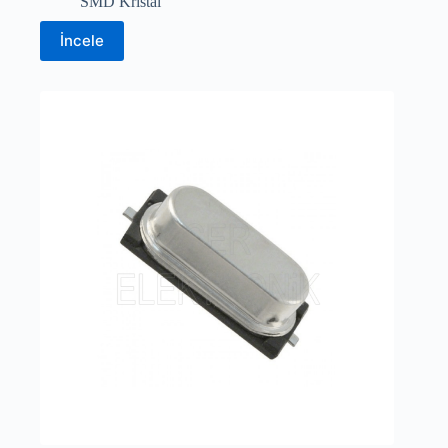
SMD Kristal
İncele