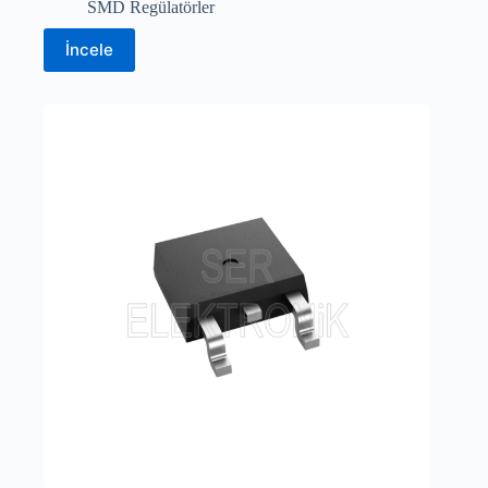
SMD Regülatörler
İncele