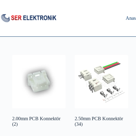
Skip
to
content
Anas
2.00mm PCB Konnektör
2.50mm PCB Konnektör
(2)
(34)