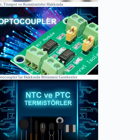
t, Trimpot ve Komütatörler Hakkında
tocoupler’lar Hakkında Bilinmesi Gerekenler