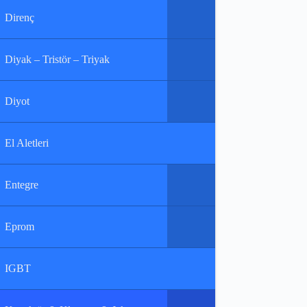
Direnç
Diyak – Tristör – Triyak
Diyot
El Aletleri
Entegre
Eprom
IGBT