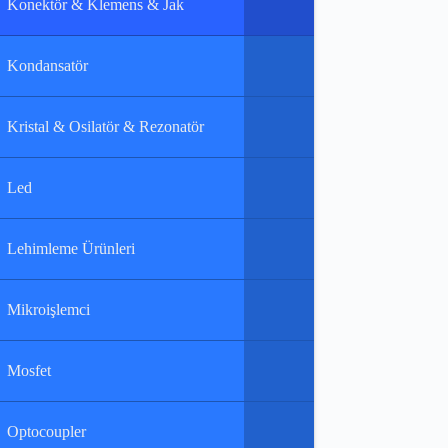
Konektör & Klemens & Jak
Kondansatör
Kristal & Osilatör & Rezonatör
Led
Lehimleme Ürünleri
Mikroişlemci
Mosfet
Optocoupler