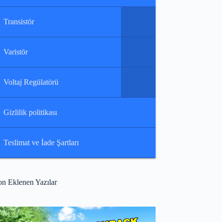
Transistör
Varistör
Voltaj Regülatörü
Gizlilik politikası
Teslimat ve İade Şartları
on Eklenen Yazılar