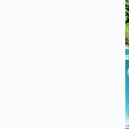
TU
XE