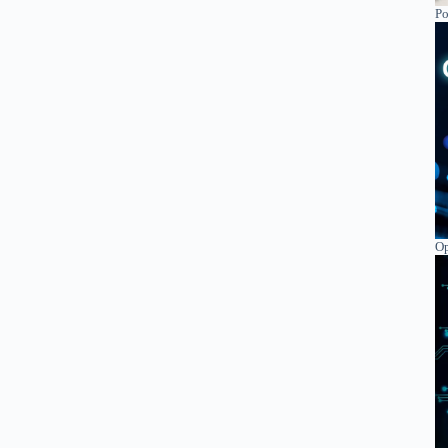
Po
Op