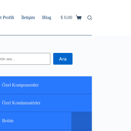
t Profili
İletişim
Blog
$
0,00
Shopping
cart
ra
Ara
Özel Komponentler
Özel Kondansatörler
Bobin