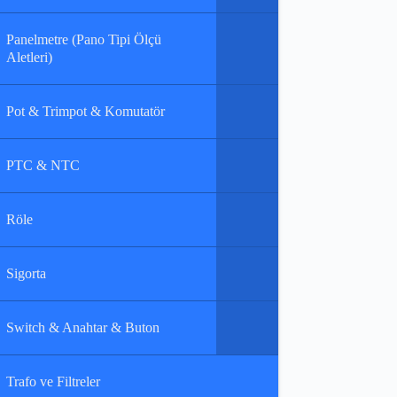
Panelmetre (Pano Tipi Ölçü
Aletleri)
Pot & Trimpot & Komutatör
PTC & NTC
Röle
Sigorta
Switch & Anahtar & Buton
Trafo ve Filtreler