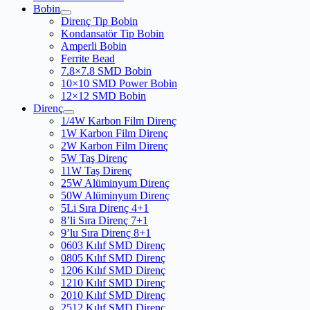
Bobin
Direnç Tip Bobin
Kondansatör Tip Bobin
Amperli Bobin
Ferrite Bead
7.8×7.8 SMD Bobin
10×10 SMD Power Bobin
12×12 SMD Bobin
Direnç
1/4W Karbon Film Direnç
1W Karbon Film Direnç
2W Karbon Film Direnç
5W Taş Direnç
11W Taş Direnç
25W Alüminyum Direnç
50W Alüminyum Direnç
5Li Sıra Direnç 4+1
8’li Sıra Direnç 7+1
9’lu Sıra Direnç 8+1
0603 Kılıf SMD Direnç
0805 Kılıf SMD Direnç
1206 Kılıf SMD Direnç
1210 Kılıf SMD Direnç
2010 Kılıf SMD Direnç
2512 Kılıf SMD Direnç