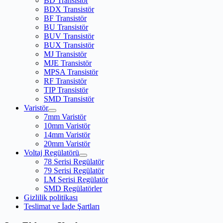
BD Transistör
BDX Transistör
BF Transistör
BU Transistör
BUV Transistör
BUX Transistör
MJ Transistör
MJE Transistör
MPSA Transistör
RF Transistör
TIP Transistör
SMD Transistör
Varistör
7mm Varistör
10mm Varistör
14mm Varistör
20mm Varistör
Voltaj Regülatörü
78 Serisi Regülatör
79 Serisi Regülatör
LM Serisi Regülatör
SMD Regülatörler
Gizlilik politikası
Teslimat ve İade Şartları