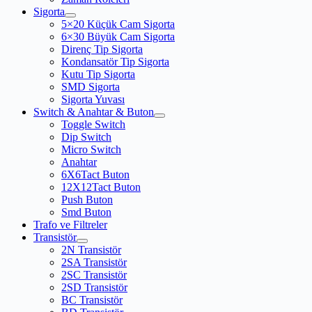
Sigorta
5×20 Küçük Cam Sigorta
6×30 Büyük Cam Sigorta
Direnç Tip Sigorta
Kondansatör Tip Sigorta
Kutu Tip Sigorta
SMD Sigorta
Sigorta Yuvası
Switch & Anahtar & Buton
Toggle Switch
Dip Switch
Micro Switch
Anahtar
6X6Tact Buton
12X12Tact Buton
Push Buton
Smd Buton
Trafo ve Filtreler
Transistör
2N Transistör
2SA Transistör
2SC Transistör
2SD Transistör
BC Transistör