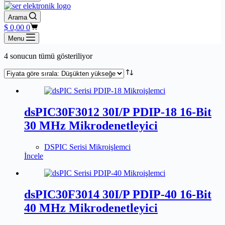
Arama
Shopping
$
0,00
0
cart
Menu
Fiyata
4 sonucun tümü gösteriliyor
göre
sıralandı:
düşükten
yükseğe
dsPIC30F3012 30I/P PDIP-18 16-Bit
30 MHz Mikrodenetleyici
DSPIC Serisi Mikroişlemci
İncele
dsPIC30F3014 30I/P PDIP-40 16-Bit
40 MHz Mikrodenetleyici