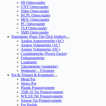
6N Optocoupler
CNY Optocoupler
Diğer Optocoupler
HCPL Optocoupler
MOC Optocoupler
PC Optocoupler
TLP Optocoupler
SMD Optocoupler
Panelmetre (Pano Tipi Ölçü Aletleri)
Analog Ampermetreler (AC)
Analog Voltmetreler (AC)
Analog Voltmetreler (DC)
Cosphimetreler (Power Factor)
Frekansmetreler
Loadmetre
Takometreler (rpmmetre)
Wattmetre – VArmetre
Pot & Trimpot & Komutatör
Metal Pot
Stereo Pot
Plastik Potansiyometre
3590 10 Tur Potansiyometre
WX118 3W Potansiyometre
Sonsuz Tur Potansiyometre
Pot Başlığı