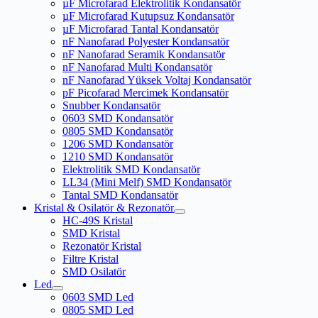
µF Microfarad Elektrolitik Kondansatör
µF Microfarad Kutupsuz Kondansatör
µF Microfarad Tantal Kondansatör
nF Nanofarad Polyester Kondansatör
nF Nanofarad Seramik Kondansatör
nF Nanofarad Multi Kondansatör
nF Nanofarad Yüksek Voltaj Kondansatör
pF Picofarad Mercimek Kondansatör
Snubber Kondansatör
0603 SMD Kondansatör
0805 SMD Kondansatör
1206 SMD Kondansatör
1210 SMD Kondansatör
Elektrolitik SMD Kondansatör
LL34 (Mini Melf) SMD Kondansatör
Tantal SMD Kondansatör
Kristal & Osilatör & Rezonatör
HC-49S Kristal
SMD Kristal
Rezonatör Kristal
Filtre Kristal
SMD Osilatör
Led
0603 SMD Led
0805 SMD Led