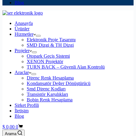
Blog
Anasayfa
Ürünler
Hizmetler
Elektronik Proje Tasarımı
SMD Dizgi & TH Dizgi
Projeler
Otopark Geçiş Sistemi
XENON Projektör
TURN BACK – Güvenli Alan Kontrolü
Araçlar
Direnç Renk Hesaplama
Kondansatör Değer Dönüştürücü
Smd Direnç Kodları
Transistör Karşılıkları
Bobin Renk Hesaplama
Şirket Profili
İletişim
Blog
Shopping
$
0,00
0
cart
Arama