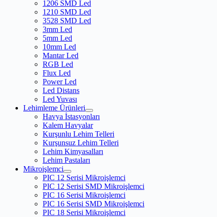
1206 SMD Led
1210 SMD Led
3528 SMD Led
3mm Led
5mm Led
10mm Led
Mantar Led
RGB Led
Flux Led
Power Led
Led Distans
Led Yuvası
Lehimleme Ürünleri
Havya İstasyonları
Kalem Havyalar
Kurşunlu Lehim Telleri
Kurşunsuz Lehim Telleri
Lehim Kimyasalları
Lehim Pastaları
Mikroişlemci
PIC 12 Serisi Mikroişlemci
PIC 12 Serisi SMD Mikroişlemci
PIC 16 Serisi Mikroişlemci
PIC 16 Serisi SMD Mikroişlemci
PIC 18 Serisi Mikroişlemci