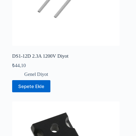
DS1-12D 2.3A 1200V Diyot
₺
44,10
Genel Diyot
Sepete Ekle