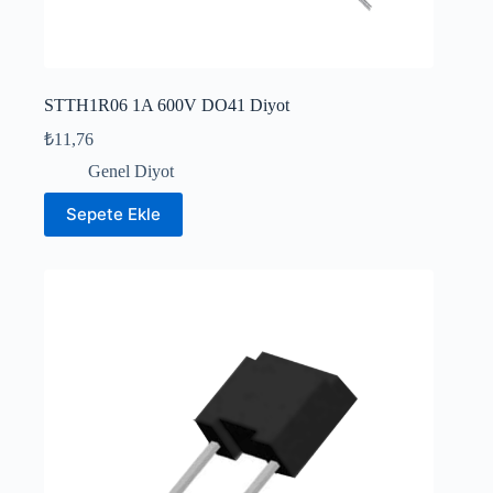
STTH1R06 1A 600V DO41 Diyot
₺
11,76
Genel Diyot
Sepete Ekle