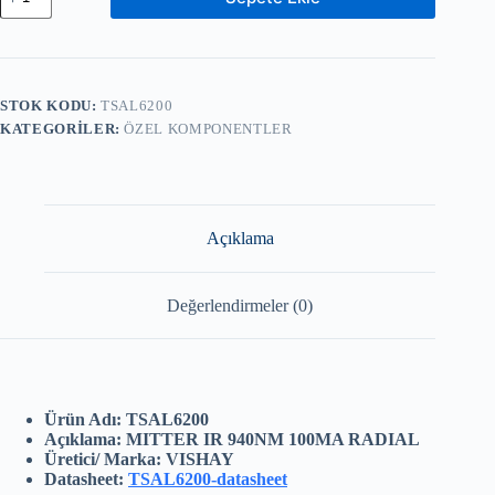
–
EMITTER
IR
940NM
100MA
RADIAL
STOK KODU:
TSAL6200
adet
KATEGORILER:
ÖZEL KOMPONENTLER
Açıklama
Değerlendirmeler (0)
Ürün Adı: TSAL6200
Açıklama: MITTER IR 940NM 100MA RADIAL
Üretici/ Marka: VISHAY
Datasheet:
TSAL6200-datasheet