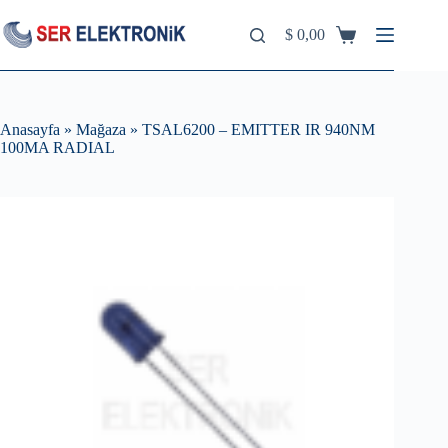
Skip
to
$
0,00
Shopping
content
cart
Anasayfa
»
Mağaza
»
TSAL6200 – EMITTER IR 940NM
100MA RADIAL