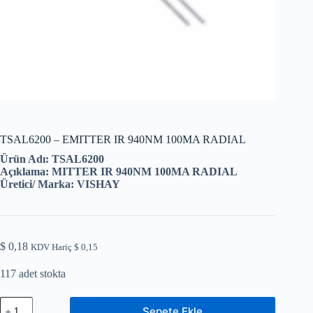
TSAL6200 – EMITTER IR 940NM 100MA RADIAL
Ürün Adı: TSAL6200
Açıklama: MITTER IR 940NM 100MA RADIAL
Üretici/ Marka: VISHAY
$
0,18
KDV Hariç
$
0,15
117 adet stokta
TSAL6200
Sepete Ekle