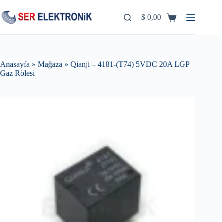
Skip
to
$
0,00
Shopping
content
cart
Anasayfa
»
Mağaza
»
Qianji – 4181-(T74) 5VDC 20A LGP
Gaz Rölesi