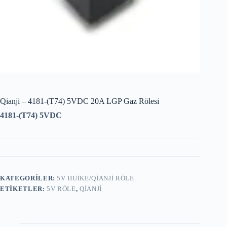
Qianji – 4181-(T74) 5VDC 20A LGP Gaz Rölesi
4181-(T74) 5VDC
KATEGORILER:
5V HUIKE/QIANJI RÖLE
ETIKETLER:
5V RÖLE
,
QIANJI