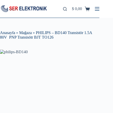
Skip
to
$
0,00
Shopping
content
cart
Anasayfa
»
Mağaza
»
PHILIPS – BD140 Transistör 1.5A
80V PNP Transisötr BJT TO126