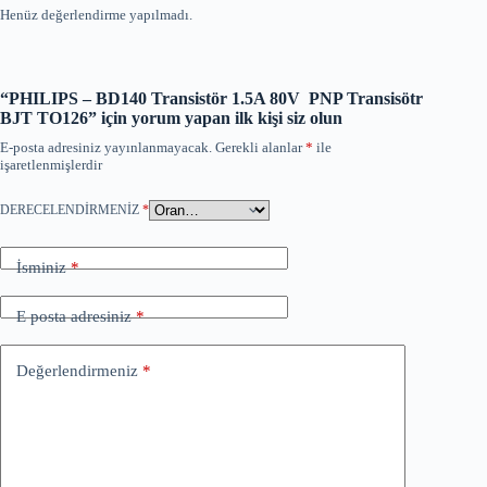
Henüz değerlendirme yapılmadı.
“PHILIPS – BD140 Transistör 1.5A 80V PNP Transisötr
BJT TO126” için yorum yapan ilk kişi siz olun
E-posta adresiniz yayınlanmayacak.
Gerekli alanlar
*
ile
işaretlenmişlerdir
DERECELENDIRMENIZ
*
İsminiz
*
E posta adresiniz
*
Değerlendirmeniz
*