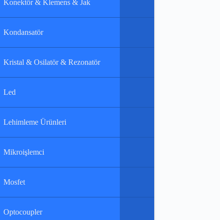
Konektör & Klemens & Jak
Kondansatör
Kristal & Osilatör & Rezonatör
Led
Lehimleme Ürünleri
Mikroişlemci
Mosfet
Optocoupler