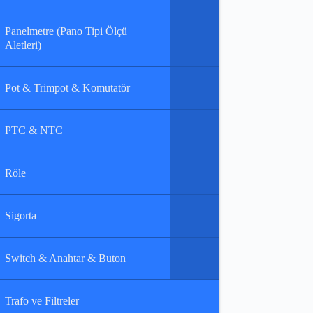
Panelmetre (Pano Tipi Ölçü
Aletleri)
Pot & Trimpot & Komutatör
PTC & NTC
Röle
Sigorta
Switch & Anahtar & Buton
Trafo ve Filtreler