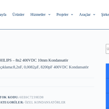
ayfa
Ürünler
Hizmetler
Projeler
Araçlar
Şirke
A
HILIPS – 8n2 400VDC 10mm Kondansatör
çıklama:8,2nF, 0,0082µF, 8200pF 400VDC Kondansatör
TOK KODU:
6EE6C7239ED8
ATEGORILER:
ÖZEL KONDANSATÖRLER