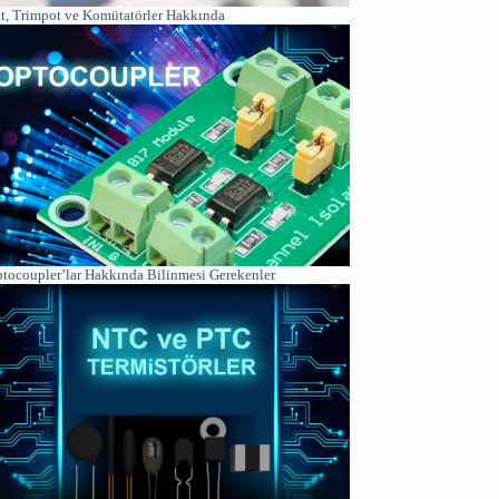
t, Trimpot ve Komütatörler Hakkında
tocoupler’lar Hakkında Bilinmesi Gerekenler