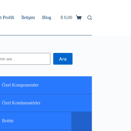
t Profili
İletişim
Blog
$
0,00
Shopping
cart
ra
Ara
Özel Komponentler
Özel Kondansatörler
Bobin