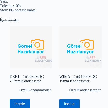
Yapı:
Tolerans:10%
Stok:983 adet stoklarda.
İlgili ürünler
DEKI – 1n5 630VDC
WIMA – 1n3 1600VDC
7,5mm Kondansatör
15mm Kondansatör
Özel Kondansatörler
Özel Kondansatörler
İncele
İncele