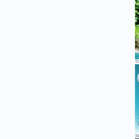
TU
XE