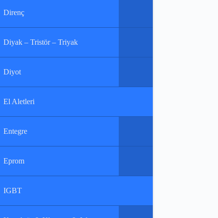
Direnç
Diyak – Tristör – Triyak
Diyot
El Aletleri
Entegre
Eprom
IGBT