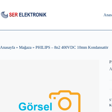
Skip
to
content
Anas
Anasayfa
»
Mağaza
»
PHILIPS – 8n2 400VDC 10mm Kondansatör
P
A
S
K