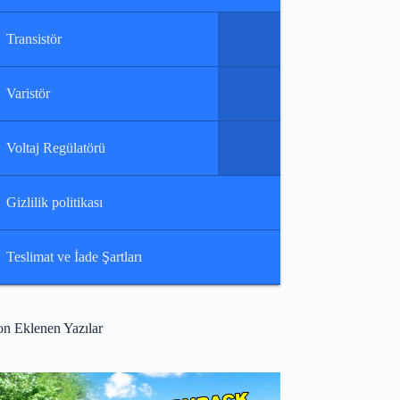
Transistör
Varistör
Voltaj Regülatörü
Gizlilik politikası
Teslimat ve İade Şartları
on Eklenen Yazılar