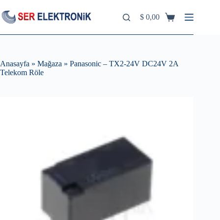
Skip
to
$
0,00
Shopping
content
cart
Anasayfa
»
Mağaza
»
Panasonic – TX2-24V DC24V 2A
Telekom Röle