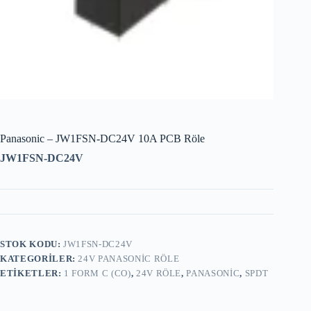
Panasonic – JW1FSN-DC24V 10A PCB Röle
JW1FSN-DC24V
STOK KODU:
JW1FSN-DC24V
KATEGORILER:
24V PANASONIC RÖLE
ETIKETLER:
1 FORM C (CO)
,
24V RÖLE
,
PANASONIC
,
SPDT