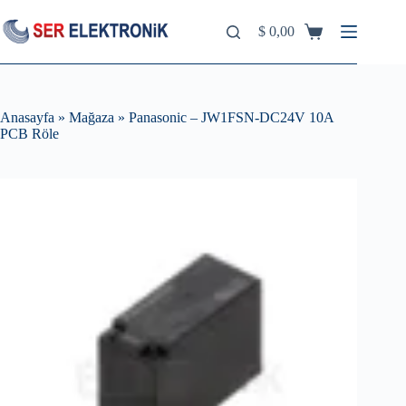
Skip
to
$
0,00
Shopping
content
cart
Anasayfa
»
Mağaza
»
Panasonic – JW1FSN-DC24V 10A
PCB Röle