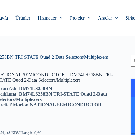
ayfa
Ürünler
Hizmetler
Projeler
Araçlar
Şirke
A
TRI-STATE Quad 2-Data Selectors/Multiplexers
ATIONAL SEMICONDUCTOR – DM74LS258BN TRI-
TATE Quad 2-Data Selectors/Multiplexers
rün Adı: DM74LS258BN
çıklama: DM74LS258BN TRI-STATE Quad 2-Data
electors/Multiplexers
retici/ Marka: NATIONAL SEMICONDUCTOR
23,52
KDV Hariç
₺
19,60