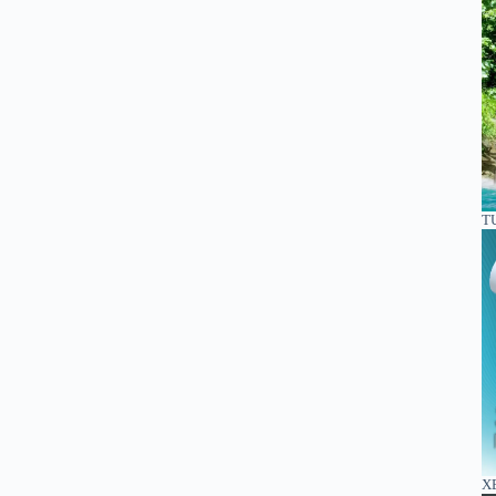
TU
XE