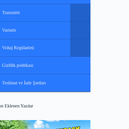
Transistör
Varistör
Voltaj Regülatörü
Gizlilik politikası
Teslimat ve İade Şartları
on Eklenen Yazılar