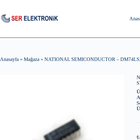
Skip
to
content
Anas
Anasayfa
»
Mağaza
»
NATIONAL SEMICONDUCTOR – DM74LS258BN 
N
S
Ü
A
S
Ü
₺