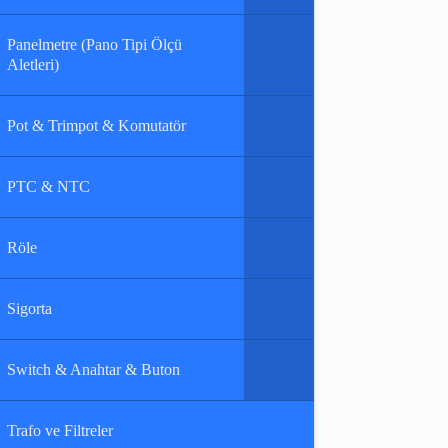
Panelmetre (Pano Tipi Ölçü
Aletleri)
Pot & Trimpot & Komutatör
PTC & NTC
Röle
Sigorta
Switch & Anahtar & Buton
Trafo ve Filtreler