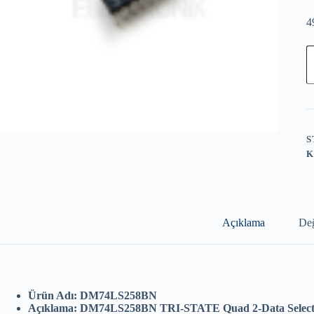
4
N
S
–
D
T
S
Q
2
S
D
K
S
a
Açıklama
Değ
Ürün Adı: DM74LS258BN
Açıklama: DM74LS258BN TRI-STATE Quad 2-Data Selecto