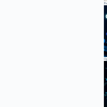
Po
Op