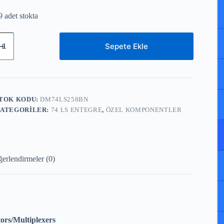
9 adet stokta
ATIONAL
EMICONDUCTOR
Sepete Ekle
M74LS258BN
RI-
TATE
uad
-
TOK KODU:
DM74LS258BN
ata
ATEGORILER:
74 LS ENTEGRE
,
ÖZEL KOMPONENTLER
electors/Multiplexers
det
erlendirmeler (0)
rs/Multiplexers