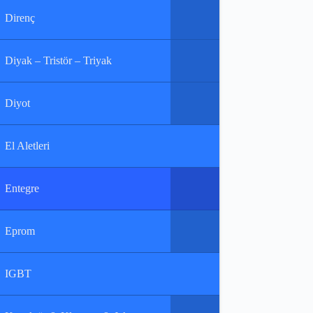
Direnç
Diyak – Tristör – Triyak
Diyot
El Aletleri
Entegre
Eprom
IGBT