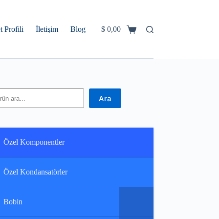
t Profili
İletişim
Blog
$
0,00
Shopping
cart
ra
Ara
Özel Komponentler
Özel Kondansatörler
Bobin