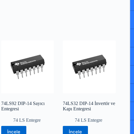
74LS92 DIP-14 Sayıcı
74LS32 DIP-14 İnvertör ve
Entegresi
Kapı Entegresi
74 LS Entegre
74 LS Entegre
İncele
İncele