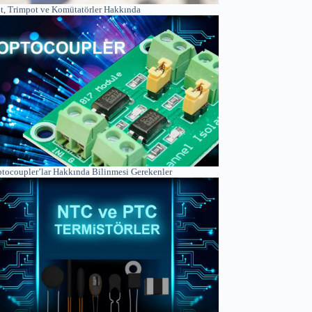
t, Trimpot ve Komütatörler Hakkında
tocoupler’lar Hakkında Bilinmesi Gerekenler