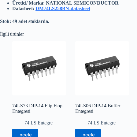
Üretici/ Marka: NATIONAL SEMICONDUCTOR
Datasheet:
DM74LS258BN-datasheet
Stok: 49 adet stoklarda.
İlgili ürünler
74LS73 DIP-14 Flip Flop
74LS06 DIP-14 Buffer
Entegresi
Entegresi
74 LS Entegre
74 LS Entegre
İncele
İncele