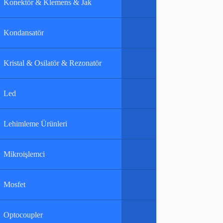
Konektör & Klemens & Jak
Kondansatör
Kristal & Osilatör & Rezonatör
Led
Lehimleme Ürünleri
Mikroişlemci
Mosfet
Optocoupler