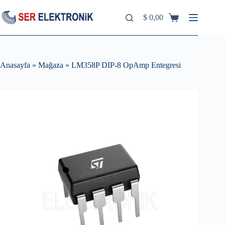
Skip
to
$
0,00
Shopping
content
cart
Anasayfa
»
Mağaza
»
LM358P DIP-8 OpAmp Entegresi