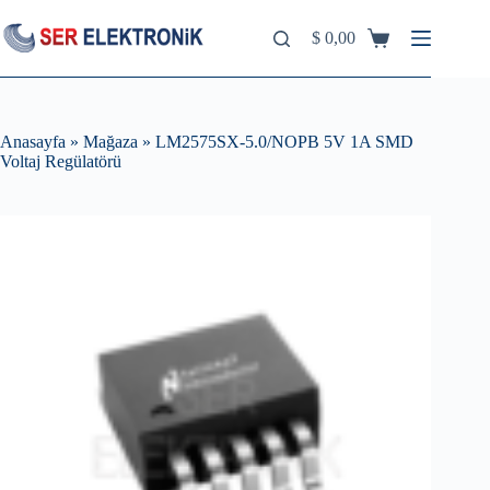
Skip
to
$
0,00
Shopping
content
cart
Anasayfa
»
Mağaza
»
LM2575SX-5.0/NOPB 5V 1A SMD
Voltaj Regülatörü