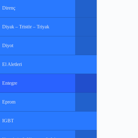
Direnç
Diyak – Tristör – Triyak
Diyot
El Aletleri
Entegre
Eprom
IGBT