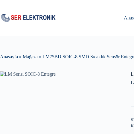
Skip
to
content
Anas
Anasayfa
»
Mağaza
»
LM75BD SOIC-8 SMD Sıcaklık Sensör Entegr
L
L
S
K