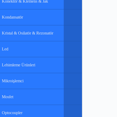
Konektör & Klemens & Jak
Kondansatör
Kristal & Osilatör & Rezonatör
Led
Lehimleme Ürünleri
Mikroişlemci
Mosfet
Optocoupler