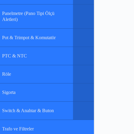
Panelmetre (Pano Tipi Ölçü
Aletleri)
Pot & Trimpot & Komutatör
PTC & NTC
Röle
Sigorta
Switch & Anahtar & Buton
Trafo ve Filtreler