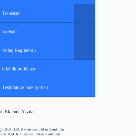
Transistör
Varistör
Voltaj Regülatörü
Gizlilik politikası
Teslimat ve İade Şartları
on Eklenen Yazılar
RN BACK – Güvenli Alan Kontrolü