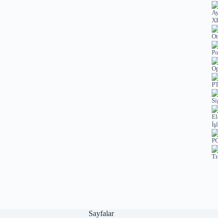
XE
Ot
Po
Op
PT
Si
El
İş
PC
Tr
Sayfalar