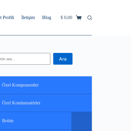
t Profili
İletişim
Blog
$
0,00
Shopping
cart
ra
Ara
Özel Komponentler
Özel Kondansatörler
Bobin