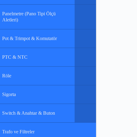
Panelmetre (Pano Tipi Ölçü
Aletleri)
Pot & Trimpot & Komutatör
PTC & NTC
Röle
Sigorta
Switch & Anahtar & Buton
Trafo ve Filtreler