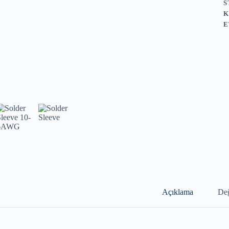
S
K
E
Açıklama
Değ