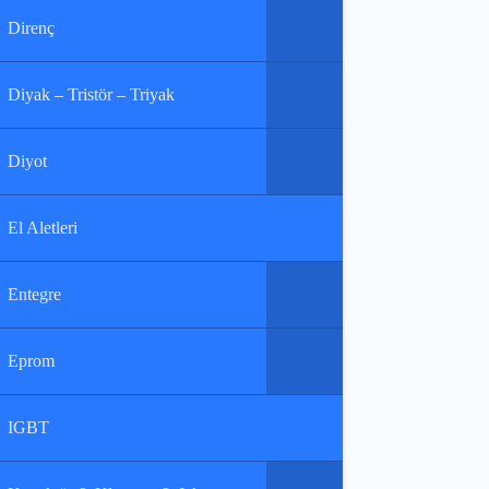
Direnç
Diyak – Tristör – Triyak
Diyot
El Aletleri
Entegre
Eprom
IGBT