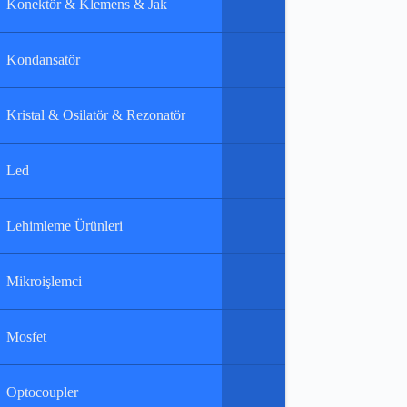
Konektör & Klemens & Jak
Kondansatör
Kristal & Osilatör & Rezonatör
Led
Lehimleme Ürünleri
Mikroişlemci
Mosfet
Optocoupler