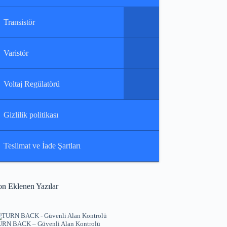
Transistör
Varistör
Voltaj Regülatörü
Gizlilik politikası
Teslimat ve İade Şartları
on Eklenen Yazılar
RN BACK – Güvenli Alan Kontrolü