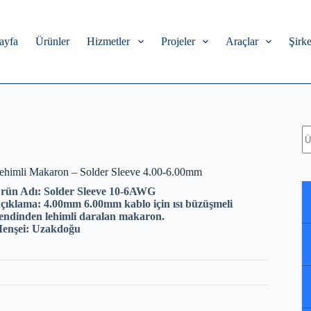
ayfa
Ürünler
Hizmetler
Projeler
Araçlar
Şirke
A
ehimli Makaron – Solder Sleeve 4.00-6.00mm
rün Adı: Solder Sleeve 10-6AWG
çıklama: 4.00mm 6.00mm kablo için ısı büzüşmeli
endinden lehimli daralan makaron.
enşei: Uzakdoğu