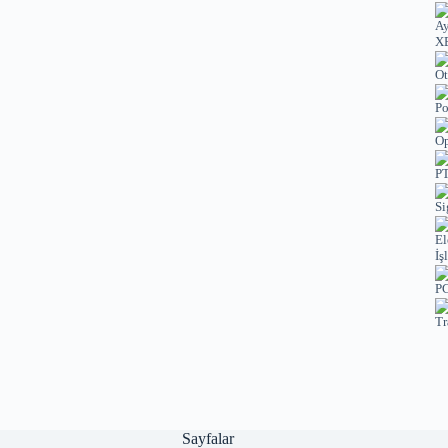
XE
Ot
Po
Op
PT
Si
El
İş
PC
Tr
Sayfalar