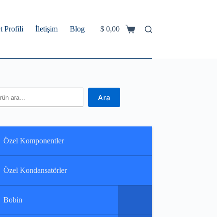
t Profili
İletişim
Blog
$
0,00
Shopping
cart
ra
Ara
Özel Komponentler
Özel Kondansatörler
Bobin