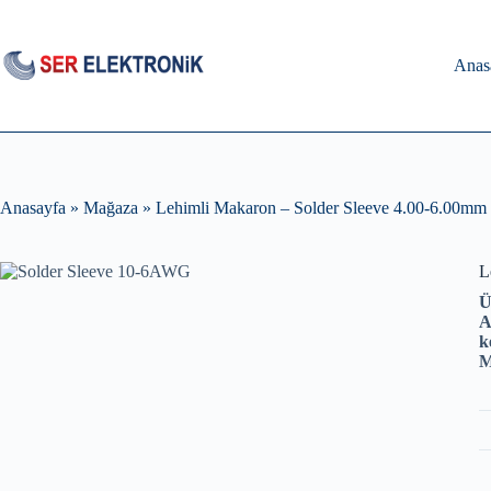
Skip
to
content
Anas
Anasayfa
»
Mağaza
»
Lehimli Makaron – Solder Sleeve 4.00-6.00mm
L
Ü
A
k
M