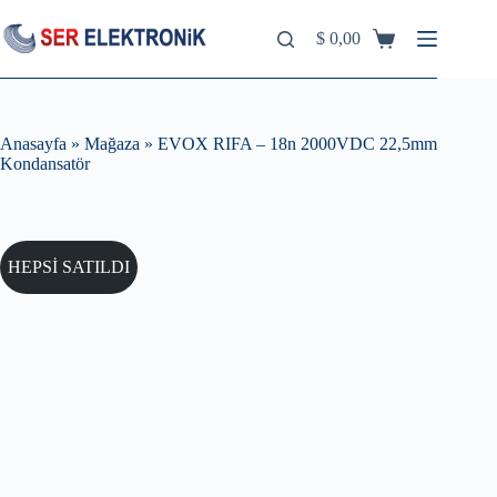
Skip
to
$
0,00
Shopping
content
cart
Anasayfa
»
Mağaza
»
EVOX RIFA – 18n 2000VDC 22,5mm
Kondansatör
HEPSİ SATILDI