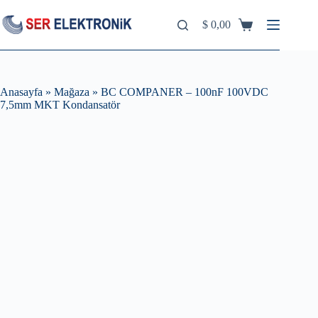
Skip
to
$
0,00
Shopping
content
cart
Anasayfa
»
Mağaza
»
BC COMPANER – 100nF 100VDC
7,5mm MKT Kondansatör