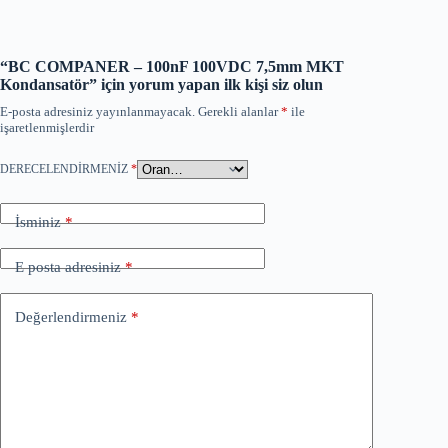
“BC COMPANER – 100nF 100VDC 7,5mm MKT
Kondansatör” için yorum yapan ilk kişi siz olun
E-posta adresiniz yayınlanmayacak.
Gerekli alanlar
*
ile
işaretlenmişlerdir
DERECELENDIRMENIZ
*
İsminiz
*
E posta adresiniz
*
Değerlendirmeniz
*