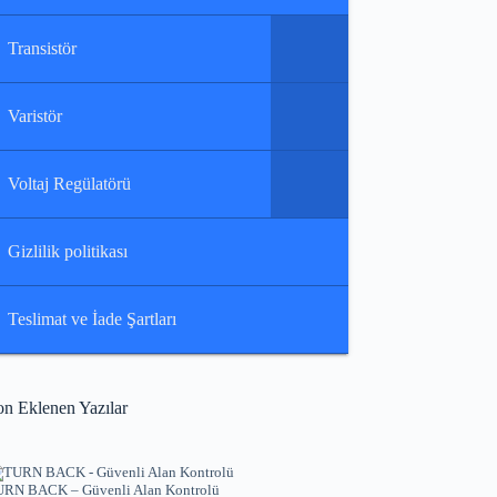
Transistör
Varistör
Voltaj Regülatörü
Gizlilik politikası
Teslimat ve İade Şartları
on Eklenen Yazılar
RN BACK – Güvenli Alan Kontrolü