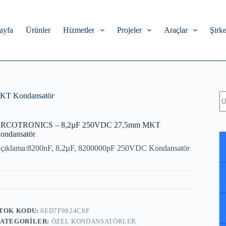
ayfa
Ürünler
Hizmetler
Projeler
Araçlar
Şirke
A
T Kondansatör
RCOTRONICS – 8,2µF 250VDC 27,5mm MKT
ondansatör
çıklama:8200nF, 8,2µF, 8200000pF 250VDC Kondansatör
TOK KODU:
0ED7F9824C8F
ATEGORILER:
ÖZEL KONDANSATÖRLER