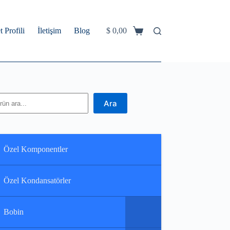
t Profili
İletişim
Blog
$
0,00
Shopping
cart
ra
Ara
Özel Komponentler
Özel Kondansatörler
Bobin