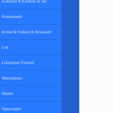
Konektör & Klemens & Jak
Kondansatör
Kristal & Osilatör & Rezonatör
Led
Lehimleme Ürünleri
Mikroişlemci
Mosfet
Optocoupler