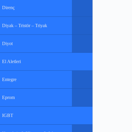
Direnç
Diyak – Tristör – Triyak
Diyot
El Aletleri
Entegre
Eprom
IGBT