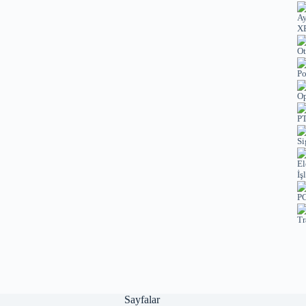
XE
Ot
Po
Op
PT
Si
El
İş
PC
Tr
Sayfalar