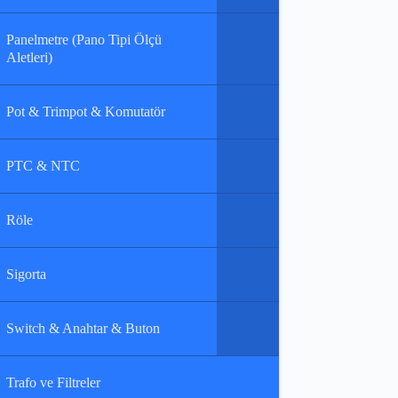
Panelmetre (Pano Tipi Ölçü
Aletleri)
Pot & Trimpot & Komutatör
PTC & NTC
Röle
Sigorta
Switch & Anahtar & Buton
Trafo ve Filtreler