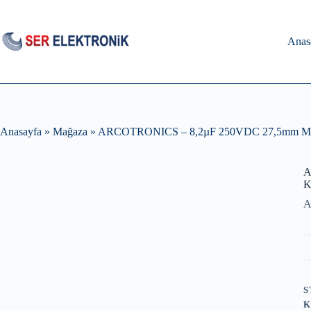
Skip
to
content
Anas
Anasayfa
»
Mağaza
»
ARCOTRONICS – 8,2µF 250VDC 27,5mm MK
A
K
A
S
K