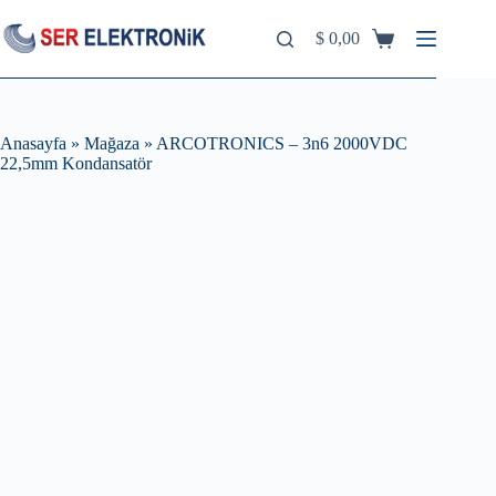
Skip
to
$
0,00
Shopping
content
cart
Anasayfa
»
Mağaza
»
ARCOTRONICS – 3n6 2000VDC
22,5mm Kondansatör