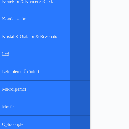
Konektör & Klemens & Jak
Kondansatör
Kristal & Osilatör & Rezonatör
Led
Lehimleme Ürünleri
Mikroişlemci
Mosfet
Optocoupler