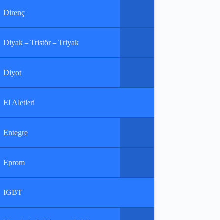
Direnç
Diyak – Tristör – Triyak
Diyot
El Aletleri
Entegre
Eprom
IGBT