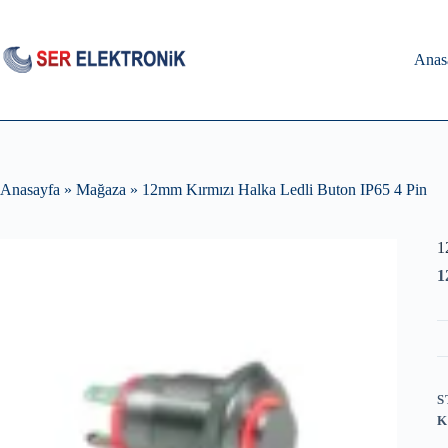
Skip
to
content
Anas
Anasayfa
»
Mağaza
»
12mm Kırmızı Halka Ledli Buton IP65 4 Pin
1
1
S
K