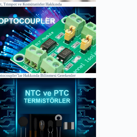
t, Trimpot ve Komütatörler Hakkında
tocoupler’lar Hakkında Bilinmesi Gerekenler