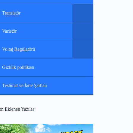
Transistör
Varistör
Voltaj Regülatörü
Gizlilik politikası
Teslimat ve İade Şartları
on Eklenen Yazılar