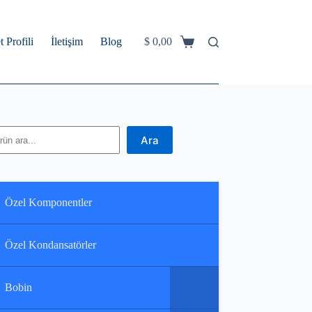
t Profili
İletişim
Blog
$
0,00
Shopping
cart
ra
Ara
Özel Komponentler
Özel Kondansatörler
Bobin