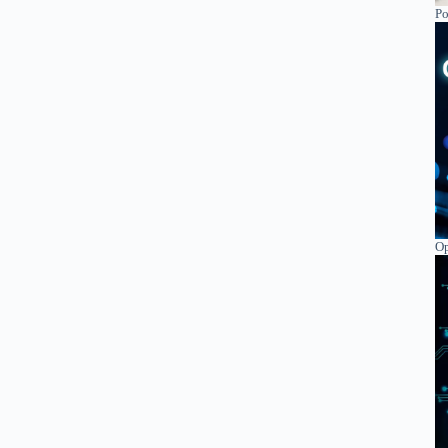
Po
Op