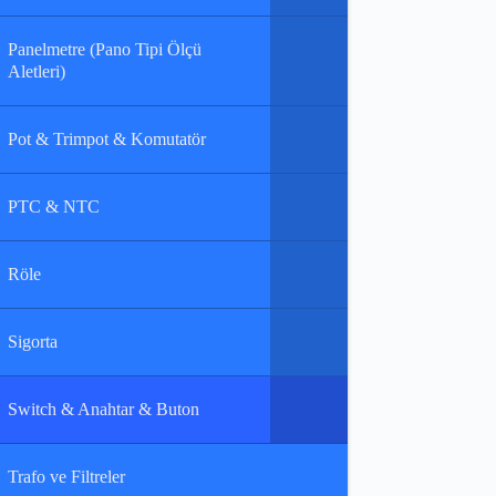
Panelmetre (Pano Tipi Ölçü
Aletleri)
Pot & Trimpot & Komutatör
PTC & NTC
Röle
Sigorta
Switch & Anahtar & Buton
Trafo ve Filtreler