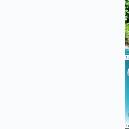
TU
XE