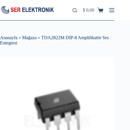
Skip
to
$
0,00
Shopping
content
cart
Anasayfa
»
Mağaza
»
TDA2822M DIP-8 Amplifikatör Ses
Entegresi