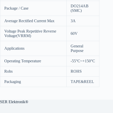
DO214AB
Package / Case
(SMC)
Average Rectified Current Max
3A
Voltage Peak Repetitive Reverse
60V
Voltage(VRRM)
General
Applications
Purpose
Operating Temperature
-55°C~+150°C
Rohs
ROHS
Packaging
TAPE&REEL
SER Elektronik®