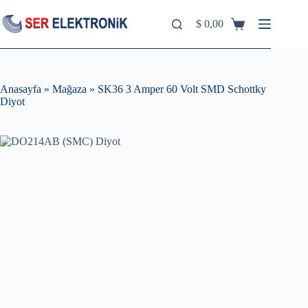
Skip
to
$
0,00
Shopping
content
cart
Anasayfa
»
Mağaza
»
SK36 3 Amper 60 Volt SMD Schottky
Diyot