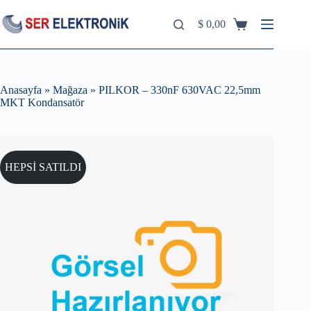
Skip
to
$
0,00
Shopping
content
cart
Anasayfa
»
Mağaza
»
PILKOR – 330nF 630VAC 22,5mm
MKT Kondansatör
HEPSİ SATILDI