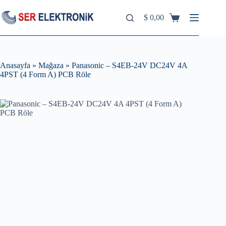
Skip
to
$
0,00
Shopping
content
cart
Anasayfa
»
Mağaza
»
Panasonic – S4EB-24V DC24V 4A
4PST (4 Form A) PCB Röle