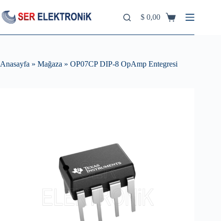
Skip
to
$
0,00
Shopping
content
cart
Anasayfa
»
Mağaza
»
OP07CP DIP-8 OpAmp Entegresi