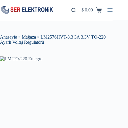
Skip
to
$
0,00
Shopping
content
cart
Anasayfa
»
Mağaza
»
LM2576HVT-3.3 3A 3.3V TO-220
Ayarlı Voltaj Regülatörü