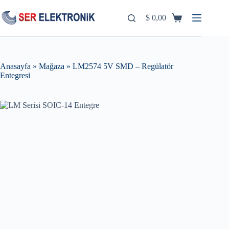
Skip
to
$
0,00
Shopping
content
cart
Anasayfa
»
Mağaza
»
LM2574 5V SMD – Regülatör
Entegresi