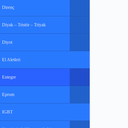
Direnç
Diyak – Tristör – Triyak
Diyot
El Aletleri
Entegre
Eprom
IGBT