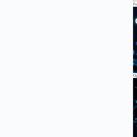
Po
Op