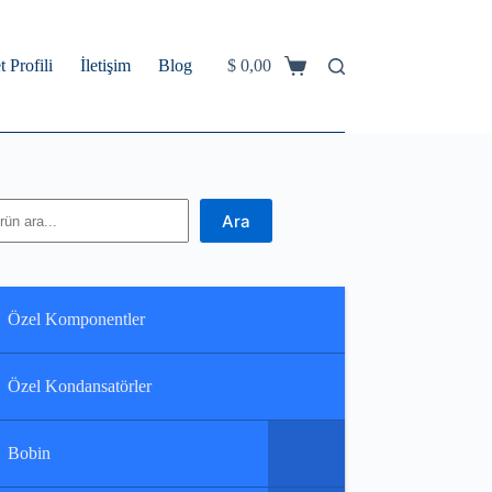
t Profili
İletişim
Blog
$
0,00
Shopping
cart
ra
Ara
Özel Komponentler
Özel Kondansatörler
Bobin