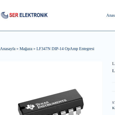
Skip
to
content
Anas
Anasayfa
»
Mağaza
»
LF347N DIP-14 OpAmp Entegresi
L
L
S
K