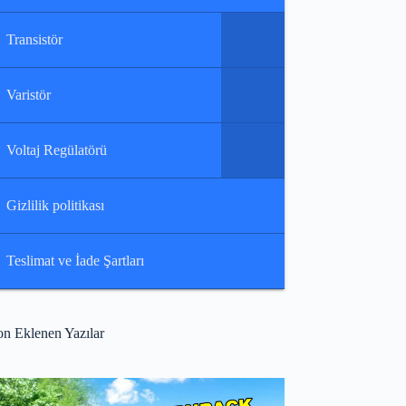
Transistör
Varistör
Voltaj Regülatörü
Gizlilik politikası
Teslimat ve İade Şartları
on Eklenen Yazılar