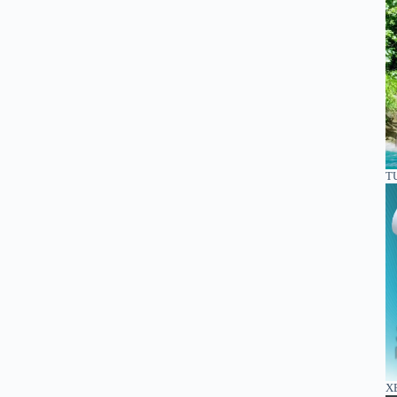
TU
XE