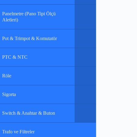
Panelmetre (Pano Tipi Ölçü
Aletleri)
Pot & Trimpot & Komutatör
PTC & NTC
Röle
Sigorta
Switch & Anahtar & Buton
Trafo ve Filtreler