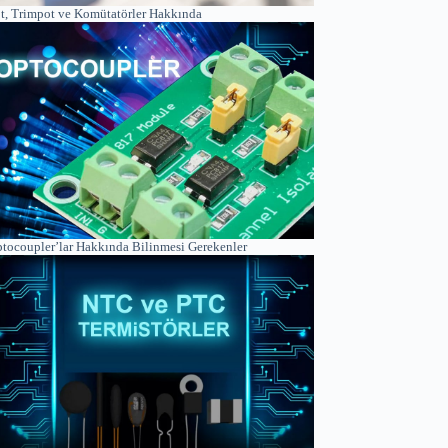
t, Trimpot ve Komütatörler Hakkında
tocoupler’lar Hakkında Bilinmesi Gerekenler