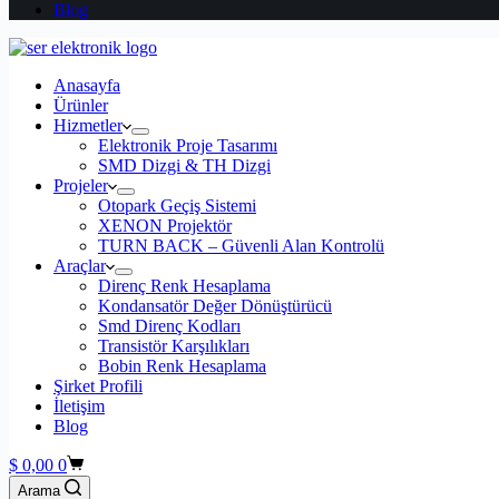
Blog
Anasayfa
Ürünler
Hizmetler
Elektronik Proje Tasarımı
SMD Dizgi & TH Dizgi
Projeler
Otopark Geçiş Sistemi
XENON Projektör
TURN BACK – Güvenli Alan Kontrolü
Araçlar
Direnç Renk Hesaplama
Kondansatör Değer Dönüştürücü
Smd Direnç Kodları
Transistör Karşılıkları
Bobin Renk Hesaplama
Şirket Profili
İletişim
Blog
Shopping
$
0,00
0
cart
Arama