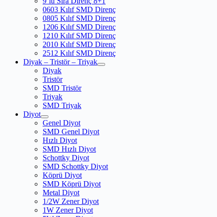
9’lu Sıra Direnç 8+1
0603 Kılıf SMD Direnç
0805 Kılıf SMD Direnç
1206 Kılıf SMD Direnç
1210 Kılıf SMD Direnç
2010 Kılıf SMD Direnç
2512 Kılıf SMD Direnç
Diyak – Tristör – Triyak
Diyak
Tristör
SMD Tristör
Triyak
SMD Triyak
Diyot
Genel Diyot
SMD Genel Diyot
Hızlı Diyot
SMD Hızlı Diyot
Schottky Diyot
SMD Schottky Diyot
Köprü Diyot
SMD Köprü Diyot
Metal Diyot
1/2W Zener Diyot
1W Zener Diyot