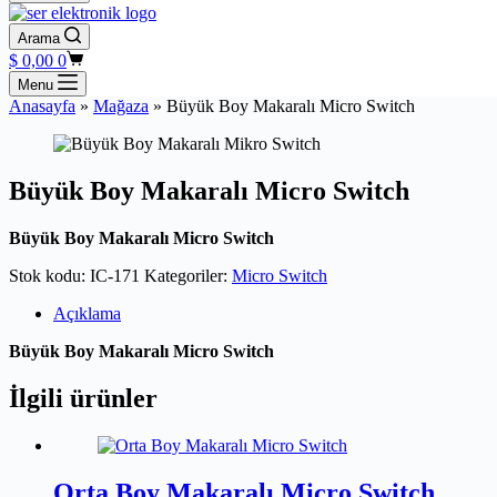
Arama
Shopping
$
0,00
0
cart
Menu
Anasayfa
»
Mağaza
»
Büyük Boy Makaralı Micro Switch
Büyük Boy Makaralı Micro Switch
Büyük Boy Makaralı Micro Switch
Stok kodu:
IC-171
Kategoriler:
Micro Switch
Açıklama
Büyük Boy Makaralı Micro Switch
İlgili ürünler
Orta Boy Makaralı Micro Switch