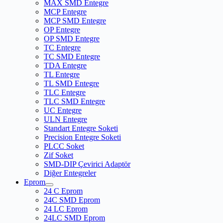
MAX SMD Entegre
MCP Entegre
MCP SMD Entegre
OP Entegre
OP SMD Entegre
TC Entegre
TC SMD Entegre
TDA Entegre
TL Entegre
TL SMD Entegre
TLC Entegre
TLC SMD Entegre
UC Entegre
ULN Entegre
Standart Entegre Soketi
Precision Entegre Soketi
PLCC Soket
Zif Soket
SMD-DIP Çevirici Adaptör
Diğer Entegreler
Eprom
24 C Eprom
24C SMD Eprom
24 LC Eprom
24LC SMD Eprom