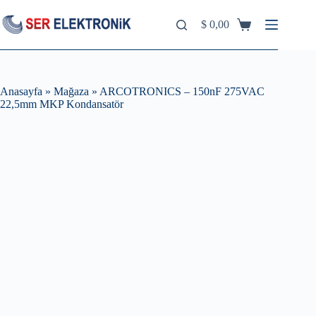
Skip
to
$
0,00
Shopping
content
cart
Anasayfa
»
Mağaza
»
ARCOTRONICS – 150nF 275VAC
22,5mm MKP Kondansatör