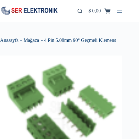
Skip
to
$
0,00
Shopping
content
cart
Anasayfa
»
Mağaza
»
4 Pin 5.08mm 90° Geçmeli Klemens