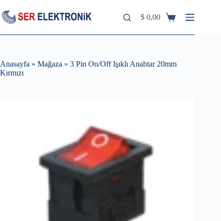
Skip
to
$
0,00
Shopping
content
cart
Anasayfa
»
Mağaza
»
3 Pin On/Off Işıklı Anahtar 20mm
Kırmızı