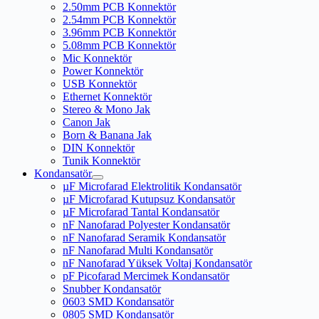
2.50mm PCB Konnektör
2.54mm PCB Konnektör
3.96mm PCB Konnektör
5.08mm PCB Konnektör
Mic Konnektör
Power Konnektör
USB Konnektör
Ethernet Konnektör
Stereo & Mono Jak
Canon Jak
Born & Banana Jak
DIN Konnektör
Tunik Konnektör
Kondansatör
µF Microfarad Elektrolitik Kondansatör
µF Microfarad Kutupsuz Kondansatör
µF Microfarad Tantal Kondansatör
nF Nanofarad Polyester Kondansatör
nF Nanofarad Seramik Kondansatör
nF Nanofarad Multi Kondansatör
nF Nanofarad Yüksek Voltaj Kondansatör
pF Picofarad Mercimek Kondansatör
Snubber Kondansatör
0603 SMD Kondansatör
0805 SMD Kondansatör