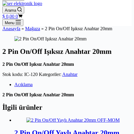
Arama
Shopping
$
0,00
0
cart
Menu
Anasayfa
»
Mağaza
»
2 Pin On/Off Işıksız Anahtar 20mm
2 Pin On/Off Işıksız Anahtar 20mm
2 Pin On/Off Işıksız Anahtar 20mm
Stok kodu:
IC-120
Kategoriler:
Anahtar
Açıklama
2 Pin On/Off Işıksız Anahtar 20mm
İlgili ürünler
2 Pin On/Off Yaylı Anahtar 20mm