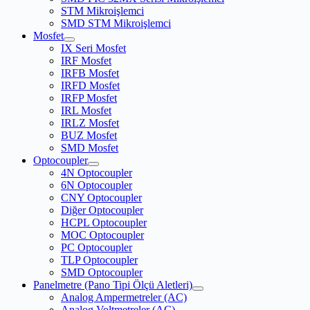
STM Mikroişlemci
SMD STM Mikroişlemci
Mosfet
IX Seri Mosfet
IRF Mosfet
IRFB Mosfet
IRFD Mosfet
IRFP Mosfet
IRL Mosfet
IRLZ Mosfet
BUZ Mosfet
SMD Mosfet
Optocoupler
4N Optocoupler
6N Optocoupler
CNY Optocoupler
Diğer Optocoupler
HCPL Optocoupler
MOC Optocoupler
PC Optocoupler
TLP Optocoupler
SMD Optocoupler
Panelmetre (Pano Tipi Ölçü Aletleri)
Analog Ampermetreler (AC)
Analog Voltmetreler (AC)