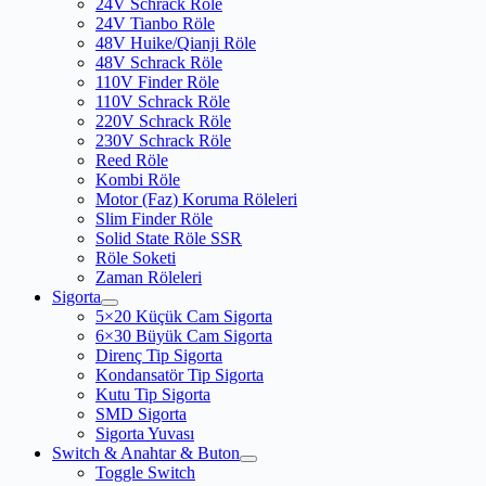
24V Schrack Röle
24V Tianbo Röle
48V Huike/Qianji Röle
48V Schrack Röle
110V Finder Röle
110V Schrack Röle
220V Schrack Röle
230V Schrack Röle
Reed Röle
Kombi Röle
Motor (Faz) Koruma Röleleri
Slim Finder Röle
Solid State Röle SSR
Röle Soketi
Zaman Röleleri
Sigorta
5×20 Küçük Cam Sigorta
6×30 Büyük Cam Sigorta
Direnç Tip Sigorta
Kondansatör Tip Sigorta
Kutu Tip Sigorta
SMD Sigorta
Sigorta Yuvası
Switch & Anahtar & Buton
Toggle Switch