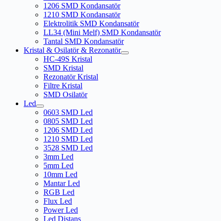
1206 SMD Kondansatör
1210 SMD Kondansatör
Elektrolitik SMD Kondansatör
LL34 (Mini Melf) SMD Kondansatör
Tantal SMD Kondansatör
Kristal & Osilatör & Rezonatör
HC-49S Kristal
SMD Kristal
Rezonatör Kristal
Filtre Kristal
SMD Osilatör
Led
0603 SMD Led
0805 SMD Led
1206 SMD Led
1210 SMD Led
3528 SMD Led
3mm Led
5mm Led
10mm Led
Mantar Led
RGB Led
Flux Led
Power Led
Led Distans