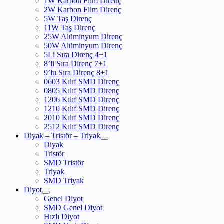
1W Karbon Film Direnç
2W Karbon Film Direnç
5W Taş Direnç
11W Taş Direnç
25W Alüminyum Direnç
50W Alüminyum Direnç
5Li Sıra Direnç 4+1
8’li Sıra Direnç 7+1
9’lu Sıra Direnç 8+1
0603 Kılıf SMD Direnç
0805 Kılıf SMD Direnç
1206 Kılıf SMD Direnç
1210 Kılıf SMD Direnç
2010 Kılıf SMD Direnç
2512 Kılıf SMD Direnç
Diyak – Tristör – Triyak
Diyak
Tristör
SMD Tristör
Triyak
SMD Triyak
Diyot
Genel Diyot
SMD Genel Diyot
Hızlı Diyot