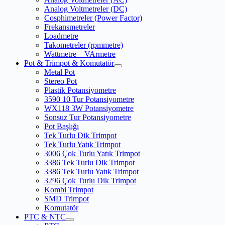
Analog Voltmetreler (DC)
Cosphimetreler (Power Factor)
Frekansmetreler
Loadmetre
Takometreler (rpmmetre)
Wattmetre – VArmetre
Pot & Trimpot & Komutatör
Metal Pot
Stereo Pot
Plastik Potansiyometre
3590 10 Tur Potansiyometre
WX118 3W Potansiyometre
Sonsuz Tur Potansiyometre
Pot Başlığı
Tek Turlu Dik Trimpot
Tek Turlu Yatık Trimpot
3006 Çok Turlu Yatık Trimpot
3386 Tek Turlu Dik Trimpot
3386 Tek Turlu Yatık Trimpot
3296 Çok Turlu Dik Trimpot
Kombi Trimpot
SMD Trimpot
Komutatör
PTC & NTC