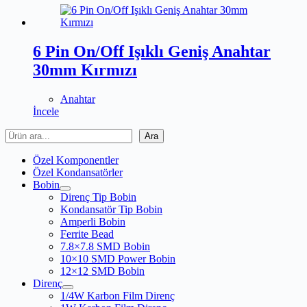
6 Pin On/Off Işıklı Geniş Anahtar
30mm Kırmızı
Anahtar
İncele
Ara
Ara
Özel Komponentler
Özel Kondansatörler
Bobin
Direnç Tip Bobin
Kondansatör Tip Bobin
Amperli Bobin
Ferrite Bead
7.8×7.8 SMD Bobin
10×10 SMD Power Bobin
12×12 SMD Bobin
Direnç
1/4W Karbon Film Direnç