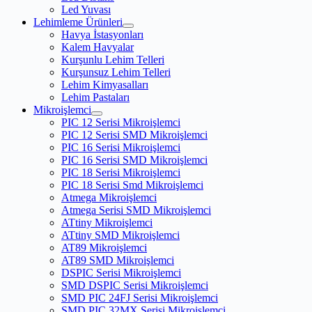
Led Yuvası
Lehimleme Ürünleri
Havya İstasyonları
Kalem Havyalar
Kurşunlu Lehim Telleri
Kurşunsuz Lehim Telleri
Lehim Kimyasalları
Lehim Pastaları
Mikroişlemci
PIC 12 Serisi Mikroişlemci
PIC 12 Serisi SMD Mikroişlemci
PIC 16 Serisi Mikroişlemci
PIC 16 Serisi SMD Mikroişlemci
PIC 18 Serisi Mikroişlemci
PIC 18 Serisi Smd Mikroişlemci
Atmega Mikroişlemci
Atmega Serisi SMD Mikroişlemci
ATtiny Mikroişlemci
ATtiny SMD Mikroişlemci
AT89 Mikroişlemci
AT89 SMD Mikroişlemci
DSPIC Serisi Mikroişlemci
SMD DSPIC Serisi Mikroişlemci
SMD PIC 24FJ Serisi Mikroişlemci
SMD PIC 32MX Serisi Mikroişlemci