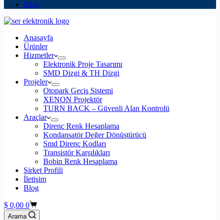
Blog
Anasayfa
Ürünler
Hizmetler
Elektronik Proje Tasarımı
SMD Dizgi & TH Dizgi
Projeler
Otopark Geçiş Sistemi
XENON Projektör
TURN BACK – Güvenli Alan Kontrolü
Araçlar
Direnç Renk Hesaplama
Kondansatör Değer Dönüştürücü
Smd Direnç Kodları
Transistör Karşılıkları
Bobin Renk Hesaplama
Şirket Profili
İletişim
Blog
Shopping
$
0,00
0
cart
Arama