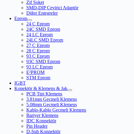
Zif Soket
SMD-DIP Çevirici Adaptör
Diğer Entegreler
Eprom
24 C Eprom
24C SMD Eprom
24 LC Eprom
24LC SMD Eprom
27 C Eprom
28 C Eprom
93 C Eprom
93C SMD Eprom
93 LC Eprom
E²PROM
STM Eprom
IGBT
Konektör & Klemens & Jak
PCB Tipi Klemens
3.81mm Geçmeli Klemens
5.08mm Geçmeli Klemens
Kablo-Kablo Geçmeli Klemens
Bariyer Klemens
IDC Konnektör
Pin Header
D-Sub Konnektör