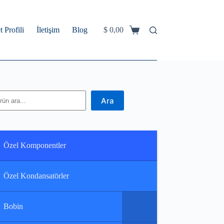
t Profili
İletişim
Blog
$
0,00
Shopping
cart
ra
Ara
Özel Komponentler
Özel Kondansatörler
Bobin