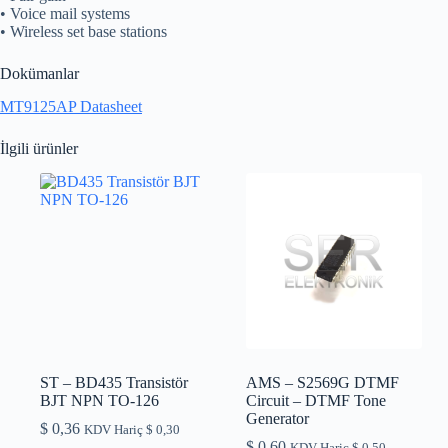
• Voice mail systems
• Wireless set base stations
Dokümanlar
MT9125AP Datasheet
İlgili ürünler
ST – BD435 Transistör
AMS – S2569G DTMF
BJT NPN TO-126
Circuit – DTMF Tone
Generator
$
0,36
KDV Hariç
$
0,30
$
0,60
KDV Hariç
$
0,50