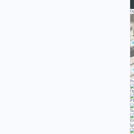
Ot
Po
Op
PT
Si
El
İş