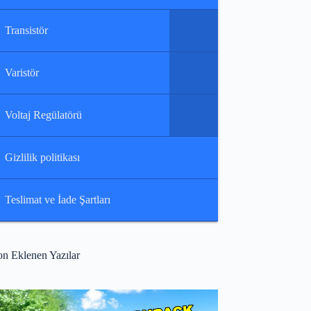
Transistör
Varistör
Voltaj Regülatörü
Gizlilik politikası
Teslimat ve İade Şartları
on Eklenen Yazılar