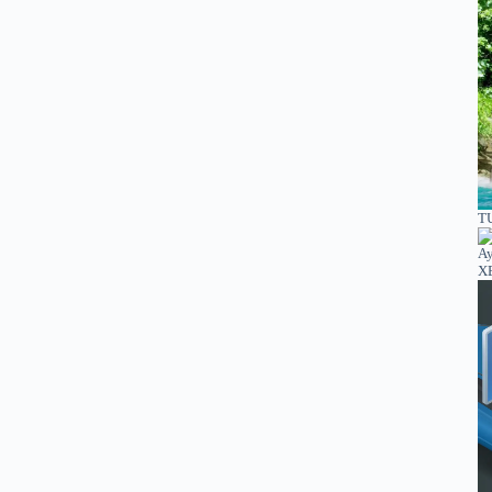
TU
XE