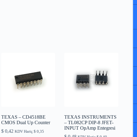
TEXAS – CD4518BE
TEXAS INSTRUMENTS
CMOS Dual Up Counter
– TL082CP DIP-8 JFET-
INPUT OpAmp Entegresi
$
0,42
KDV Hariç
$
0,35
$
0,48
KDV Hariç
$
0,40