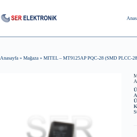
Skip
to
content
Anas
Anasayfa
»
Mağaza
»
MITEL – MT9125AP PQC-28 (SMD PLCC-28)
M
A
Ü
A
Ü
K
S