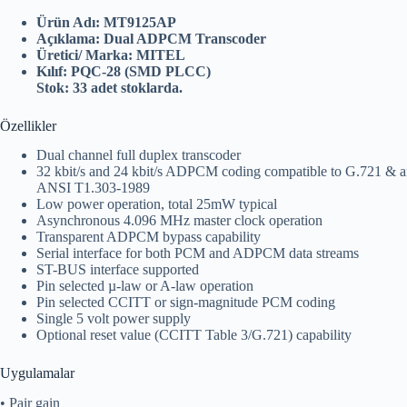
Ürün Adı:
MT9125AP
Açıklama: Dual ADPCM Transcoder
Üretici/ Marka: MITEL
Kılıf: PQC-28 (SMD PLCC)
Stok: 33 adet stoklarda.
Özellikler
Dual channel full duplex transcoder
32 kbit/s and 24 kbit/s ADPCM coding compatible to G.721 & 
ANSI T1.303-1989
Low power operation, total 25mW typical
Asynchronous 4.096 MHz master clock operation
Transparent ADPCM bypass capability
Serial interface for both PCM and ADPCM data streams
ST-BUS interface supported
Pin selected µ-law or A-law operation
Pin selected CCITT or sign-magnitude PCM coding
Single 5 volt power supply
Optional reset value (CCITT Table 3/G.721) capability
Uygulamalar
• Pair gain