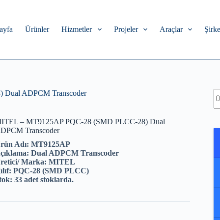
ayfa
Ürünler
Hizmetler
Projeler
Araçlar
Şirke
A
 Dual ADPCM Transcoder
ITEL – MT9125AP PQC-28 (SMD PLCC-28) Dual
DPCM Transcoder
rün Adı:
MT9125AP
çıklama: Dual ADPCM Transcoder
retici/ Marka: MITEL
ılıf: PQC-28 (SMD PLCC)
tok: 33 adet stoklarda.