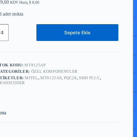
9,60
KDV Hariç
$
8,00
3 adet stokta
ITEL
Sepete Ekle
T9125AP
QC-
8
SMD
LCC-
8)
TOK KODU:
MT9125AP
ual
ATEGORILER:
ÖZEL KOMPONENTLER
DPCM
TIKETLER:
MITEL
,
MT9125AP
,
PQC28
,
SMD PLCC
,
ranscoder
RANSCODER
det
ama