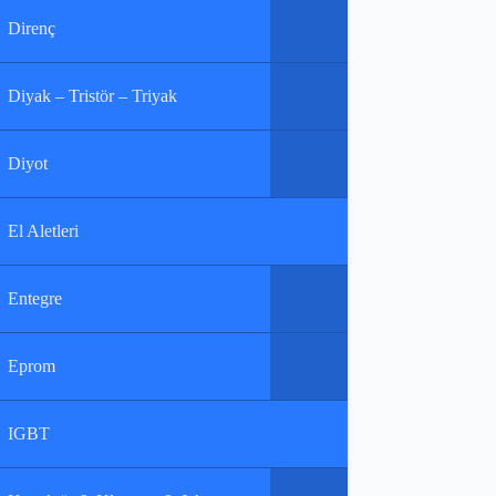
Direnç
Diyak – Tristör – Triyak
Diyot
El Aletleri
Entegre
Eprom
IGBT