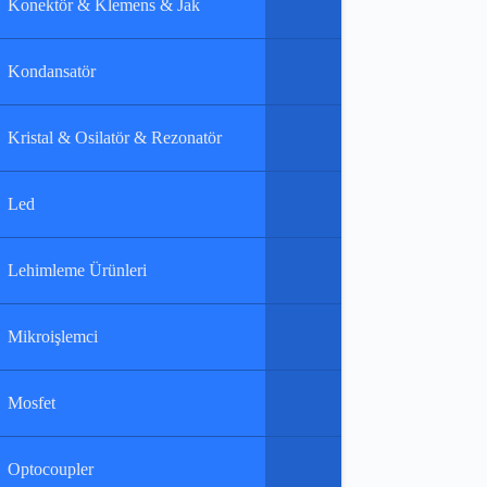
Konektör & Klemens & Jak
Kondansatör
Kristal & Osilatör & Rezonatör
Led
Lehimleme Ürünleri
Mikroişlemci
Mosfet
Optocoupler