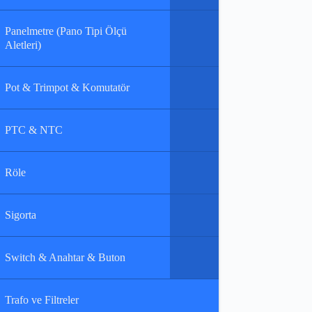
Panelmetre (Pano Tipi Ölçü
Aletleri)
Pot & Trimpot & Komutatör
PTC & NTC
Röle
Sigorta
Switch & Anahtar & Buton
Trafo ve Filtreler